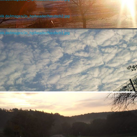
blik.de/images/Jo_hp/header/Neutsch2.jpg
blik.de/images/Jo_hp/header/Neutsch1.jpg
Ober-Ramstadt 16.5.10