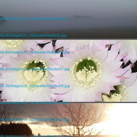
blik.de/images/Jo_hp/header/kaktus1.jpg
blik.de/images/Jo_hp/header/kaktus2.jpg
blik.de/images/Jo_hp/header/Neutsch8.jpg
blik.de/images/Jo_hp/header/Neutsch7.jpg
blik.de/images/Jo_hp/header/Neutsch6.jpg
blik.de/images/Jo_hp/header/Neutsch5.jpg
blik.de/images/Jo_hp/header/Neutsch4.jpg
blik.de/images/Jo_hp/header/Neutsch3.jpg