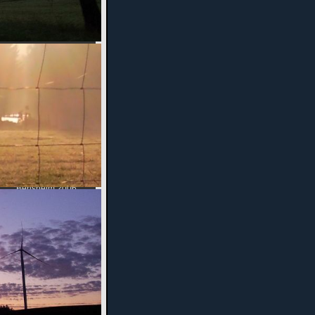
Benefizspiel SV
98 (Tradition)
Frühschoppen
2008
Kinderturnfest
2007
Frühschoppen
2007
Gymmotion
Bensheim 2006
Benefizturngala
2006
Frühschoppen
2006
Gymmotion 2005