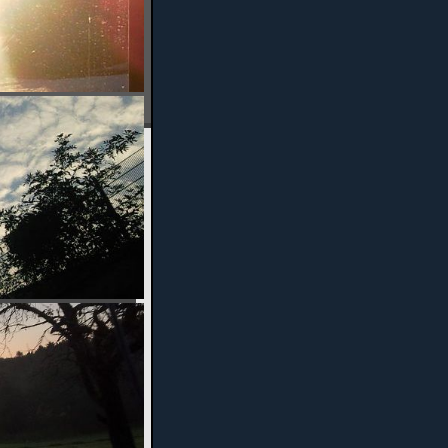
Fotos
Benefizabend
2015
Hammerwerfen
2014
Frühschoppen
2010
Timm für Jo
Feuerwerk der
Turnkunst