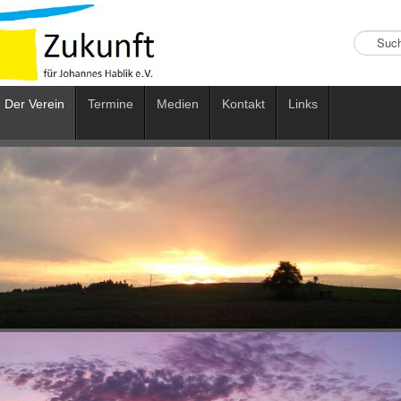
Suchen
...
Der Verein
Termine
Medien
Kontakt
Links