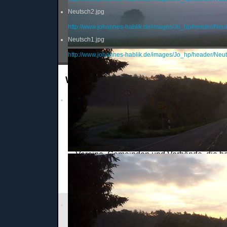
Neutsch2.jpg
http://www.johannes-hablik.de/images/Jo_hp/header/Neut
Neutsch1.jpg
http://www.johannes-hablik.de/images/Jo_hp/header/Neut
Wir suchen
Menschen, die sich als Multiplikatoren in 
beruflichen Netzwerken für Johannes eins
Personen, die zur Mitarbeit in der Verwalt
sind,
Vereine, Gemeinden und Verbände, die ber
Benefizveranstaltungen zu Johannes' Guns
ständig neue Mitglieder