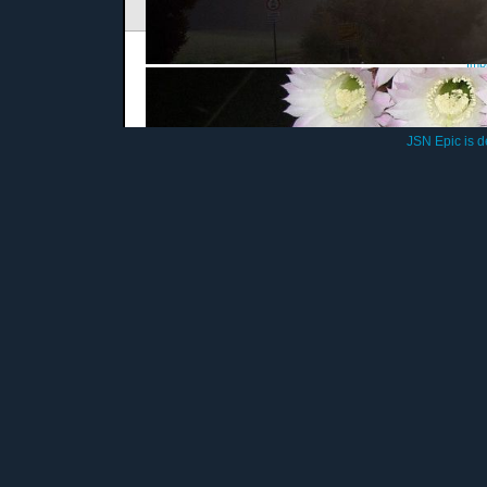
Imp
© 201
JSN Epic is 