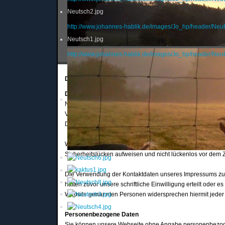
Neutsch2.jpg
http://www.johannes-hablik.de/images/Jo_hp/header/Neut
Neutsch1.jpg
http://www.johannes-hablik.de/images/Jo_hp/header/Neut
Datenschutzerklärung:
Datenschutz
Nachfolgend möchten wir Sie über unsere Datenschutzerklä
Verwendung persönlicher Daten bei der Nutzung unserer W
Datenschutzrecht. Sie können diese Erklärung jederzeit au
Wir weisen ausdrücklich darauf hin, dass die Datenübertra
Sicherheitslücken aufweisen und nicht lückenlos vor dem Z
Die Verwendung der Kontaktdaten unseres Impressums zur 
hatten zuvor unsere schriftliche Einwilligung erteilt oder 
Website genannten Personen widersprechen hiermit jeder
Personenbezogene Daten
Sie können unsere Webseite ohne Angabe personenbezog