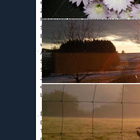
erst richtig angefangen, und er schwärmte d
Zehnkampf zu bestreiten, was er am 19./20.
Hessischen Mehrkampfmeisterschaften auch m
Stabhochsprung war seine Stärke.
Einen Beruf zu wählen, der den Sport zum Fre
war für Johannes undenkbar. So entschied er s
Ausbildung: Seit dem Wintersemester 2001 s
Sportwissenschaften und Informatik an der 
Sport-Event-Management hätte er sich als Be
Journalismus stand auf der Wunschliste ganz
einmal warten müssen. Denn der 3. Novembe
Leben grundlegend. Nun ist Hoffnung alles, w
Der Tag, der sein Leben veränderte
Der 3. November 2002 war ein Wettkampftag,
Terminkalender stand der entscheidende Wet
Gerätturnen.