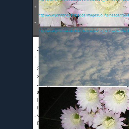
Neutsch2.jpg
http://www.johannes-hablik.de/images/Jo_hp/header/Neut
Neutsch1.jpg
http://www.johannes-hablik.de/images/Jo_hp/header/Neut
Johannes
So viele Träume ...
Sport war sein Leben, und begeistern konnte
Jährige für Vieles. Doch seine Leidenschaft 
seinem fünften Lebensjahr ging er zum TV O
In den neunziger Jahren entdeckte er schli
für sich - eine Wettkampfform, die Gerätturne
verbindet. Hier feierte er seine größten Erfo
Deutscher Meister. Im Grunde hatte Johannes 