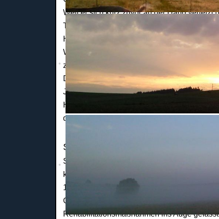
Weil er sich kurz zuvor an der Hand verletzt
Tag nur für eine Bodenübung vorgesehen.
Hochmotiviert und gut vorbereitet ging er an d
Wettkampf einen anderthalbfachen Salto vorw
zeigen.
Doch das Übungsteil wurde ihm zum Verhängn
Johannes auf der Bodenfläche auf und verlet
Halswirbelsäule so schwer, dass er seitdem 
querschnittgelähmt ist.
Sein Gesundheitszustand
Seit seinem Unfall wird Johannes intensivme
kämpfte er mit dem Tod, überstand zahlreiche
12 Wochen nach der Einlieferung in das Kra
Gesundheitszustand zu stabilisieren, so das
Rehabilitationsmaßnahmen ins Auge gefass