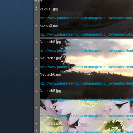
Wale
kaktus1.jpg
http://www.johannes-hablik.de/images/Jo_hp/header/kakt
kaktus2.jpg
http://www.johannes-hablik.de/images/Jo_hp/header/kakt
Neutsch8.jpg
http://www.johannes-hablik.de/images/Jo_hp/header/Neut
Neutsch7.jpg
http://www.johannes-hablik.de/images/Jo_hp/header/Neut
Neutsch6.jpg
http://www.johannes-hablik.de/images/Jo_hp/header/Neut
Neutsch5.jpg
http://www.johannes-hablik.de/images/Jo_hp/header/Neut
Neutsch4.jpg
http://www.johannes-hablik.de/images/Jo_hp/header/Neut
Neutsch3.jpg
http://www.johannes-hablik.de/images/Jo_hp/header/Neut