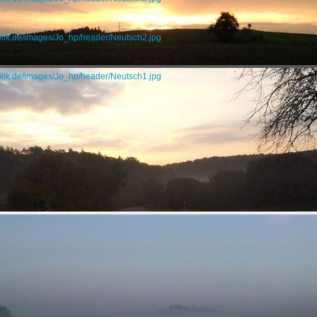
blik.de/images/Jo_hp/header/Neutsch2.jpg
blik.de/images/Jo_hp/header/Neutsch1.jpg
mstadt mit Infos über den Verein, Veranstaltungen und weitere Angebote.
er Turner
e.V.
er Turner