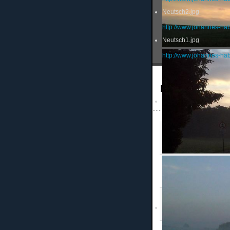
Neutsch2.jpg
http://www.johannes-ha
Neutsch1.jpg
http://www.johannes-ha
Links
TV Ober-Ramstadt
Webseite des TV Ober-Ra
TSG Sulzbach
Homepage der Sulzbach
Eintracht Frankfurt 
Homepage der Frankfurt
TV Lieblos