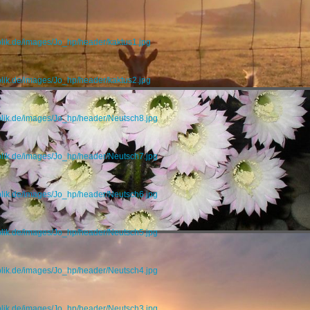
blik.de/images/Jo_hp/header/kaktus1.jpg
blik.de/images/Jo_hp/header/kaktus2.jpg
blik.de/images/Jo_hp/header/Neutsch8.jpg
blik.de/images/Jo_hp/header/Neutsch7.jpg
blik.de/images/Jo_hp/header/Neutsch6.jpg
blik.de/images/Jo_hp/header/Neutsch5.jpg
blik.de/images/Jo_hp/header/Neutsch4.jpg
blik.de/images/Jo_hp/header/Neutsch3.jpg