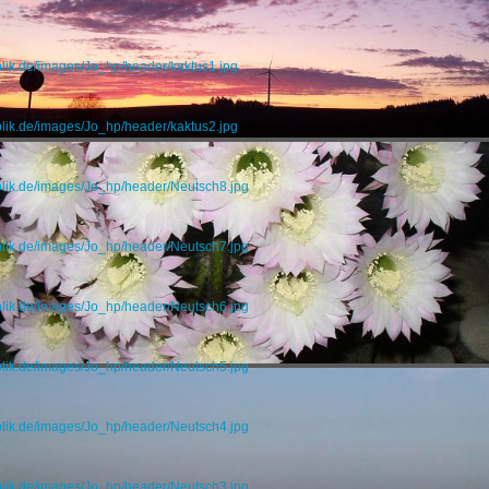
blik.de/images/Jo_hp/header/kaktus1.jpg
blik.de/images/Jo_hp/header/kaktus2.jpg
blik.de/images/Jo_hp/header/Neutsch8.jpg
blik.de/images/Jo_hp/header/Neutsch7.jpg
blik.de/images/Jo_hp/header/Neutsch6.jpg
blik.de/images/Jo_hp/header/Neutsch5.jpg
blik.de/images/Jo_hp/header/Neutsch4.jpg
blik.de/images/Jo_hp/header/Neutsch3.jpg